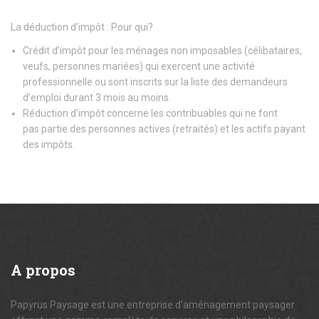
La déduction d’impôt : Pour qui?
Crédit d’impôt pour les ménages non imposables (célibataires,
veufs, personnes mariées) qui exercent une activité
professionnelle ou sont inscrits sur la liste des demandeurs
d’emploi durant 3 mois au moins.
Réduction d’impôt concerne les contribuables qui ne font
pas partie des personnes actives (retraités) et les actifs payant
des impôts.
A
propos
Papyrus Paysage est une entreprise d’aménagement paysager