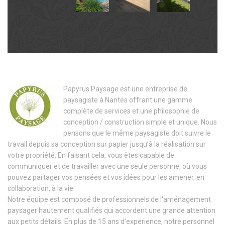
Papyrus Paysage est une entreprise de
paysagiste à Nantes offrant une gamme
complète de services et une philosophie de
conception / construction simple et unique. Nous
pensons que le même paysagiste doit suivre le
travail depuis sa conception sur papier jusqu’à la réalisation sur
votre propriété. En faisant cela, vous êtes capable de
communiquer et de travailler avec une seule personne, où vous
pouvez partager vos pensées et vos idées pour les amener, en
collaboration, à la vie.
Notre équipe est composé de professionnels de l'aménagement
paysager hautement qualifiés qui accordent une grande attention
aux petits détails. En plus de 15 ans d’expérience, notre personnel