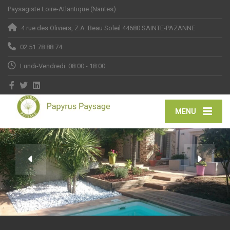
Paysagiste Loire-Atlantique (Nantes)
4 rue des Oliviers, Z.A. Beau Soleil 44680 SAINTE-PAZANNE
02 51 78 88 74
Lundi-Vendredi: 08:00 - 18:00
MENU