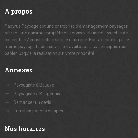
A
propos
Papyrus Paysage est une entreprise d’aménagement paysager
offrant une gamme complète de services et une philosophie de
conception / construction simple et unique. Nous pensons que le
même paysagiste doit suivre le travail depuis sa conception sur
papier jusqu’à la réalisation sur votre propriété.
Annexes
Paysagiste à Bouaye
Paysagiste à Bougenais
Demander un devis
Entretien par nos équipes
Nos
horaires