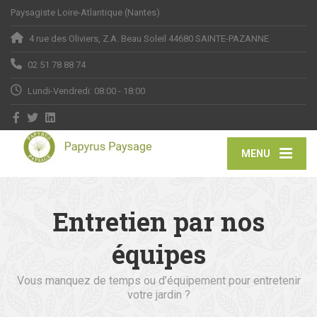
Paysagiste Loire-Atlantique (Nantes)
4 rue des Oliviers, Z.A. Beau Soleil 44680 SAINTE-PAZANNE
02 51 78 88 74
Lundi-Vendredi: 08:00 - 18:00
MENU
Entretien par nos
équipes
Vous manquez de temps ou d’équipement pour entretenir
votre jardin ?